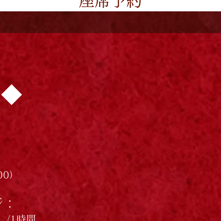
座席予約
要◆
:00）
ジ：
0）/1時間