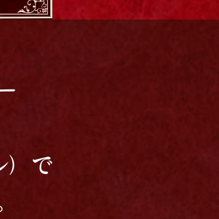
ー
ール）で
。