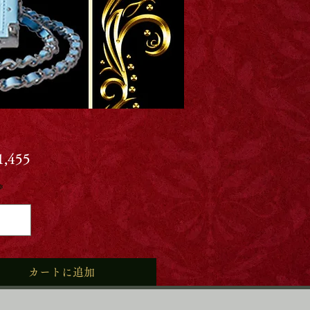
価
,455
格
*
カートに追加