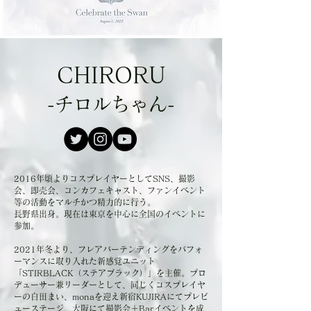
CHIRORU
-チロルちゃん-
2016年頃よりコスプレイヤーとしてSNS、撮影
会、即売会、コンカフェキャスト、ファンイベント
等の活動をマルチかつ精力的に行う。
​長野県出身。現在は東京を中心に全国のイベントに
参加。
2021年冬より、フレアバーテンディングをパフォ
ーマンスに取り入れた新感覚ユニット
「STIRBLACK（ステアブラック）」を主催。プロ
デューサー兼リーダーとして、同じくコスプレイヤ
ーの白田まい、monaを迎え新宿KUJIRAにてプレビ
ューステージ、大阪にて撮影会＋Barイベントを成