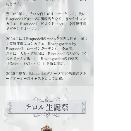
功させる。
翌2022年に、チロル自らがオーナーとして、後に
Bisquedollグループの旗艦店となる、きせかえコン
カフェ「Bisquedoll（ビスクドール）」を歌舞伎町
でグランドオープン。
2024年にはBisquedollのmonaを代表に迎え、同じ
く歌舞伎町にコンカフェ「Rozengarden by
Bisquedoll（ローゼンガーデン）」​を展開。
さらに、大阪・道頓堀に「Bisquedoll OSAKA（ビ
スクドール大阪）」
​、Rozengardenの姉妹店
「Galette（ガレット）」を新規開店。
2025年現在、Bisquedollグループ全10店舗のグル
ープオーナー兼キャストとして活躍。