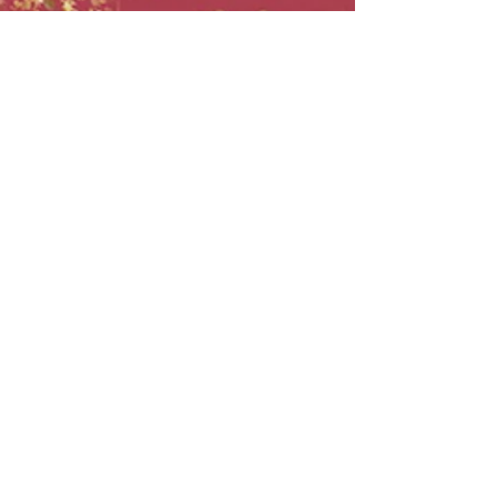
チロルになりきって記念撮影ができる
シャンパンタワー。
昨年に引き続き、キャロラインちゃんを含む
クリエイターコラボの空間演出。
チロルのヒストリーを詰め込んだ
インスタレーション。
チロル自身の世界観を表現した展覧会『チロ
ル展』。
その舞台裏や展示風景を振り返る、アーカイ
ブ映像です。
会場に足を運んでくださった皆さまも、遠く
から応援してくださった皆さまも。
たくさんのご声援に感謝を込めて、当日の空
気感をギュッと詰め込んでお届けします。