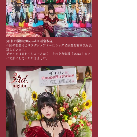
3日目の開催はBisquedoll 新宿本店。
​今回の衣装はよりラグジュアリーにシックで妖艶な雰囲気を表
現しています。
デザインは同じく
ちゅーる
から、それを衣装屋「
Mona
」さま
にて形にしていただきました。