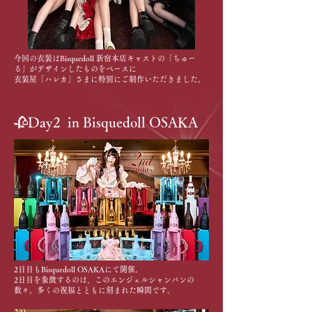
今回の衣装はBisquedoll 新宿本店キャストの「ちゅー
る」がデザインしたものをベースに
衣装屋「ハレカ」さまに特別にご制作いただきました。
🥀Day2 in Bisquedoll OSAKA
2日目もBisquedoll OSAKAにて開催。
2日目を象徴するのは、このエンジェルシャンパンの
数々。多くの祝福とともに刻まれた瞬間です。