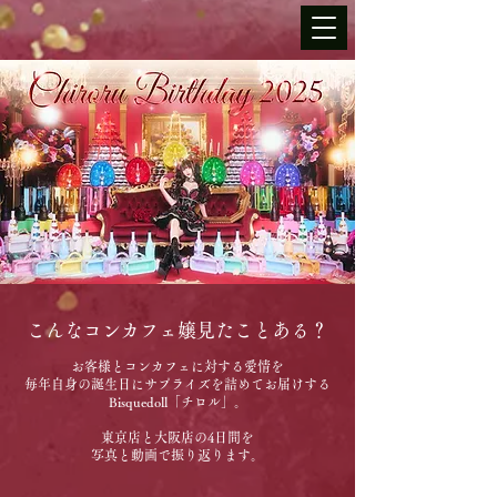
こんなコンカフェ嬢見たことある？
お客様とコンカフェに対する愛情を
毎年自身の誕生日にサプライズを詰めてお届けする
Bisquedoll「チロル」。
東京店と大阪店の4日間を
写真と動画で振り返ります。