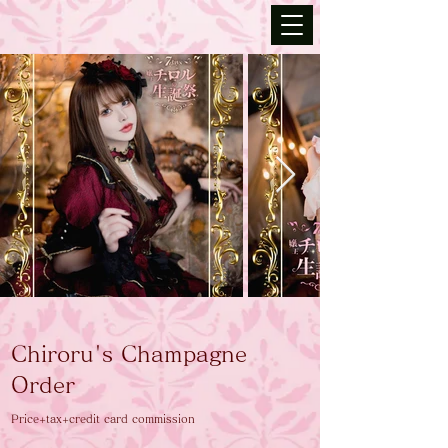
Chiroru's Champagne
Order
Price+tax+credit card commission