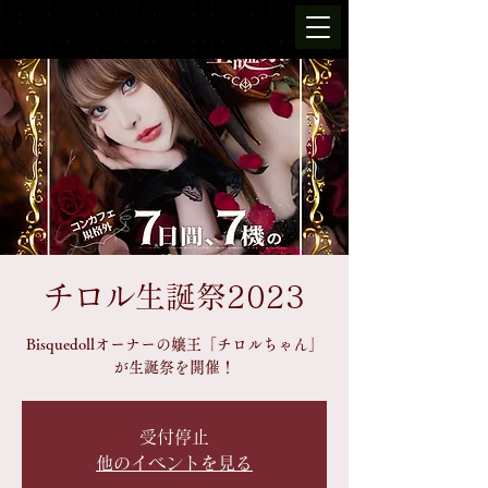
チロル生誕祭2023
Bisquedollオーナーの嬢王「チロルちゃん」
が生誕祭を開催！
受付停止
他のイベントを見る