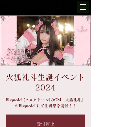
火狐礼斗生誕イベント
2024
Bisquedoll(ビスクドール)のGM「火狐礼斗」
がBisquedollにて生誕祭を開催！！
受付停止