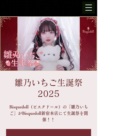
雛乃いちご生誕祭
2025
Bisquedoll（ビスクドール）の「雛乃いち
ご」がBisquedoll新宿本店にて生誕祭を開
催！！