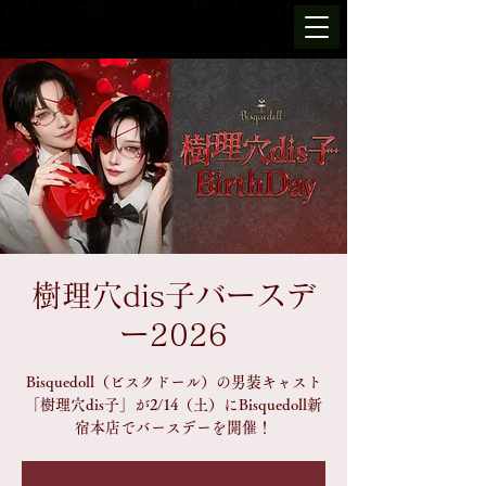
樹理穴dis子バースデ
ー2026
Bisquedoll（ビスクドール）の男装キャスト
「樹理穴dis子」が2/14（土）にBisquedoll新
宿本店でバースデーを開催！