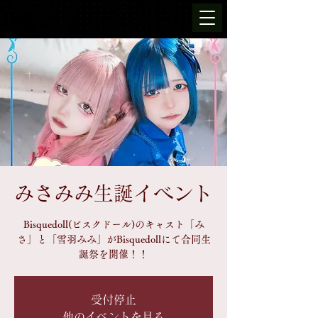
みさみみ生誕イベント
Bisquedoll(ビスクドール)のキャスト「み
さ」と「雪羽みみ」がBisquedollにて合同生
誕祭を開催！！
受付停止
他のイベントを見る