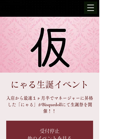
にゃる生誕イベント
入店から最速１ヶ月半でマネージャーに昇格
した「にゃる」がBisquedollにて生誕祭を開
催！！
受付停止
他のイベントを見る