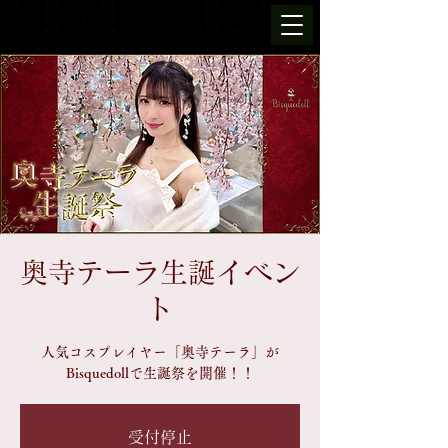
奥寺テーラ生誕イベン
ト
人気コスプレイヤー「奥寺テーラ」が
Bisquedollで生誕祭を開催！！
受付停止