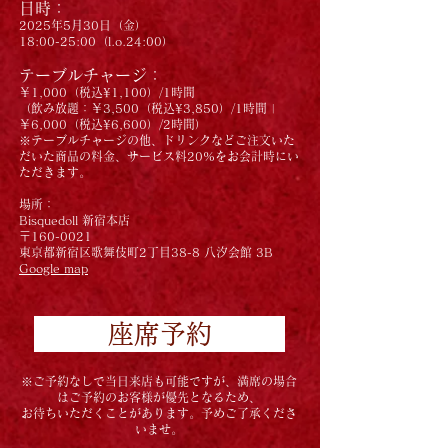
日時：
2025年5月30日（金）
18:00-25:00（l.o.24:00）
テーブルチャージ：
￥1,000（税込¥1,100）/1時間
（飲み放題：￥3,500（税込¥3,850）/1時間 |
￥6,000（税込¥6,600）/2時間）
※テーブルチャージの他、ドリンクなどご注文いた
だいた商品の料金、サービス料20%をお会計時にい
ただきます。
場所：
Bisquedoll 新宿本店
〒160-0021
東京都新宿区歌舞伎町2丁目38-8 八汐会館 3B
Google map
座席予約
※​
ご予約なしで当日来店も可能ですが、満席の場合
はご予約のお客様が優先となるため、
お待ちいただくことがあります。予めご了承くださ
いませ。