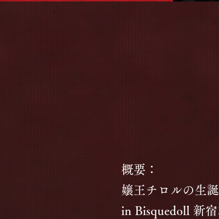
概要：
嬢王チロルの生誕祭20
in Bisquedol