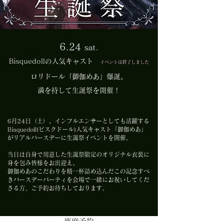
6.24
sa
t.​
Bisquedollの人気キャスト
イベントは終了しました
ロリド
ール
「御伽めあ
」爆誕。
満を持して生誕祭を開催！
6月24日（土）。インフルエンサーとしても活躍する
Bisquedoll(ビスクドール)人気キャスト「御伽めあ」
がリアルバースデーに生誕祭イベントを開催。
当日は自身で用意した生誕祭限定のオリジナル衣装に
身を包み皆様をお出迎え。
御伽めあのこだわりを精一杯詰め込んだこの記念すべ
きバースデーパーティを会場で一緒にお祝いしてくだ
さる方、ご予約お待ちしております。