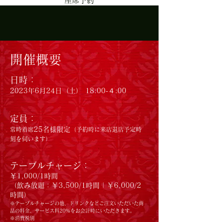
座席予約
開催概要
​日時：
2023年6
月24
日（土） 18:00-４
:00
定員：
25名様限定
常時着席
（予約時に来店退店予定時
刻を伺います）
テーブル
チャージ：
￥1,000/1
時間
（飲み放題：￥3,500/1時間 | ￥6,000/2
時間）
※テーブルチャ
ージの他、
ドリンクなどご注文いただいた商
品の料金
、サービス料
20%をお会計時にいただきます。
※消費税別