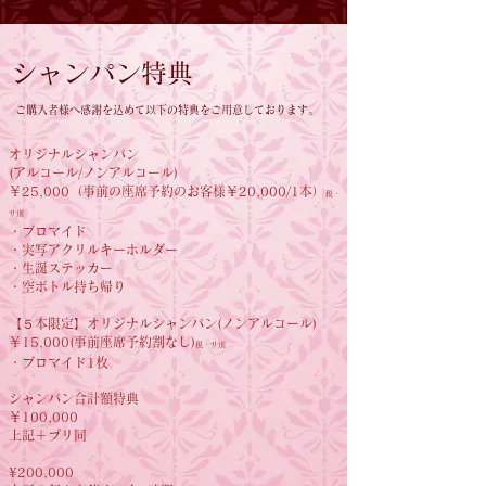
シャンパン特典
ご購入者様へ感謝を込めて以下の特典をご用意しております。
オリジナルシャンパン
(アルコール/ノンアルコール)
​￥25,000（事前の座席予約のお客様￥20
,000/1本）
税・
サ別
・ブロマイド
・実写アクリルキーホルダー
・生誕ステッカー
・空ボトル持ち帰り
【５本限定】オリジナルシャンパン
(ノンアルコール)
​￥15,000(事前座席予約割なし)
税・サ別
​・ブロマイド1枚
シャンパン合計額特典
￥100,000
上記＋プリ同
¥200,000