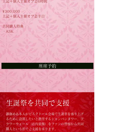
上記＋個人主催オフ会6時間
¥300,000
​上記＋個人主催オフ会半日
共同購入特典
​・ASK
座席予約
生誕祭
​を共同で支援
御伽めあ本人がビスクドール
​会場で生誕祭を盛り上げ
るために設置したいと熱望するシャンパンタワー、フ
ラワーウォール
（店内装飾）をファンの皆様から共同
購入という形でご支援を
承ります。