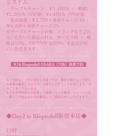
システム：
・テーブルチャージ：￥1,100/h（一般席）
¥2,200/h（VIP席）¥4,400/h（VVIP席）
・飲み放題：￥2,750＋各席チャージ/1h |
￥4,400＋各席チャージ/2h
※テーブルチャージの他、ドリンクなどご注
文いただいた商品の料金、サービス料（一般
席は10%、VIP/VVIPは20%）をお会計時
にいただきます。​
8.16 Bisquedoll OSAKA（大阪）座席予約
※​ご予約なしで当日来店も可能ですが、満席の場合はご予約の
お客様が優先となるため、
お待ちいただくことがあります。予
めご了承くださいませ。
※予約希望時間が予約者にて満席となった場合、
シャンパンを
一緒にご予約された方を優先してご案内させていただきます。
​◆Day2 in Bisquedoll新宿本店◆
​
日時：