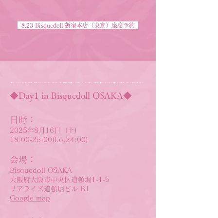
8.23 Bisquedoll 新宿本店（東京）座席予約
​◆Day1 in Bisquedoll OSAKA◆
日時：
2025年8月16日（土)
18:00-25:00(l.o.24:00)
会場：
Bisquedoll OSAKA
大阪府大阪市中央区道頓堀1-1-5
リアライズ道頓堀ビル B1
Google map