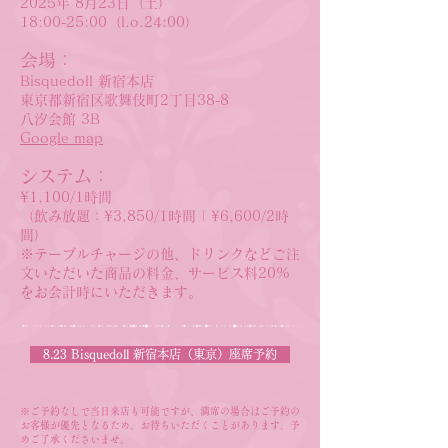
2025年 8月23日（土）
18:00-25:00（l.o.24:00）
会場：
Bisquedoll 新宿本店
東京都新宿区歌舞伎町2丁目38-8
八汐会館 3B
Google map
システム：
¥1,100/1時間
（飲み放題：¥3,850/1時間 | ¥6,600/2時
間）
※テーブルチャージの他、ドリンクなどご注
文いただいた商品の料金、サービス料20%
をお会計時にいただきます。
8.23 Bisquedoll 新宿本店（東京）座席予約
※​ご予約なしで当日来店も可能ですが、満席の場合はご予約の
お客様が優先となるため、
お待ちいただくことがあります。予
めご了承くださいませ。