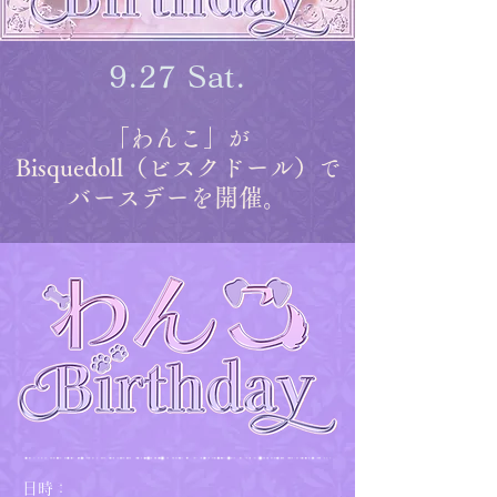
9.27 Sat.
「わんこ」
が
Bisquedoll（ビスクドール）
で
バースデーを開催。
日時：