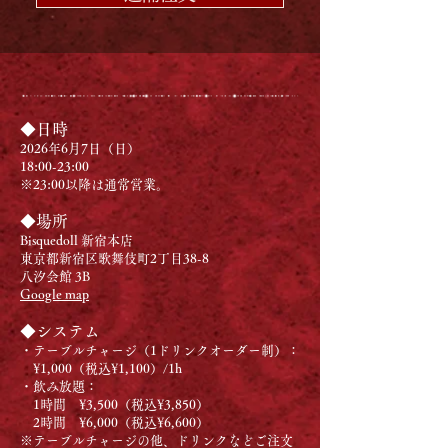
​◆日時
2026年6月7日（日）
18:00-23:00
​※23:00以降は通常営業。
◆場所
Bisquedoll 新宿本店
東京都新宿区歌舞伎町2丁目38-8
八汐会館 3B
Google map
◆システム
・テーブルチャージ（1ドリンクオーダー制）：
¥1,000（税込¥1,100）/1h
・飲み放題：
1時間 ¥3,500（税込¥3,850）
2時間 ¥6,000（税込¥6,600）
※テーブルチャージの他、ドリンクなどご注文