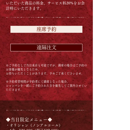
いただいた商品の料金、サービス料20%をお会
計時にいただきます。​​​​
座席予約
遠隔注文
※​ご予約なしで当日来店も可能ですが、満席の場合はご予約の
お客様が優先となるため、
お待ちいただくことがあります。予めご了承くださいませ。
※予約希望時間が予約者にて満席となった場合、
シャンパンを一緒にご予約された方を優先してご案内させてい
ただきます。
◆当日限定メニュー◆
・オリシャン（ノンアルコール）